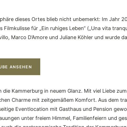
häre dieses Ortes blieb nicht unbemerkt: Im Jahr 20
Filmkulisse für „Ein ruhiges Leben“ („Una vita tranqu
rvillo, Marco D’Amore und Juliane Köhler und wurde da
TUBE ANSEHEN
h die Kammerburg in neuem Glanz. Mit viel Liebe zum 
ischen Charme mit zeitgemäßem Komfort. Aus dem tra
lseitige Eventlocation mit Gasthaus und Pension gew
rauungen unter freiem Himmel, Familienfeiern und ges